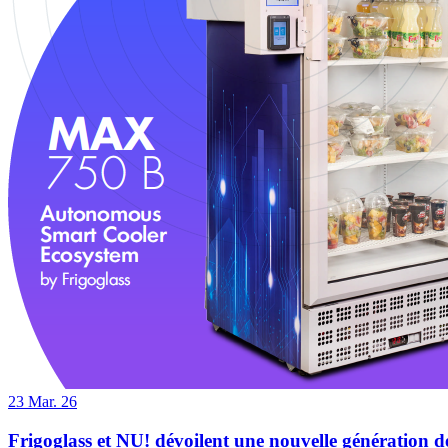
23
Mar. 26
Frigoglass et NU! dévoilent une nouvelle génération de