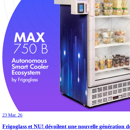
23
Mar. 26
Frigoglass et NU! dévoilent une nouvelle génération de