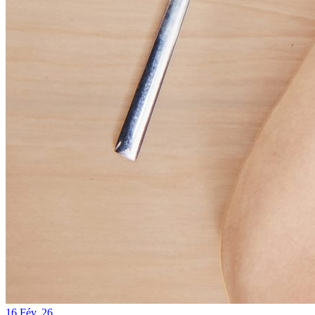
16
Fév. 26