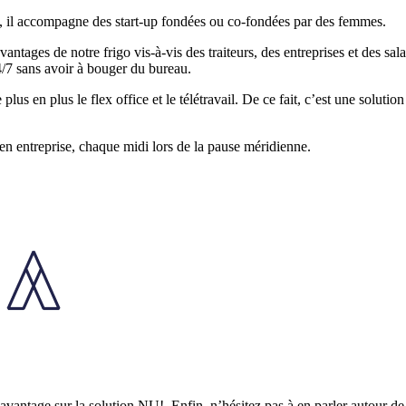
h, il accompagne des start-up fondées ou co-fondées par des femmes.
 avantages de notre frigo vis-à-vis des traiteurs, des entreprises et de
24/7 sans avoir à bouger du bureau.
plus en plus le flex office et le télétravail. De ce fait, c’est une solu
en entreprise, chaque midi lors de la pause méridienne.
vantage sur la solution NU!. Enfin, n’hésitez pas à en parler autour de v