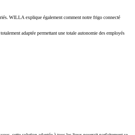
s salariés. WILLA explique également comment notre frigo connecté
tion totalement adaptée permettant une totale autonomie des employés
ous, cette solution adaptée à tous les lieux pourrait parfaitement se